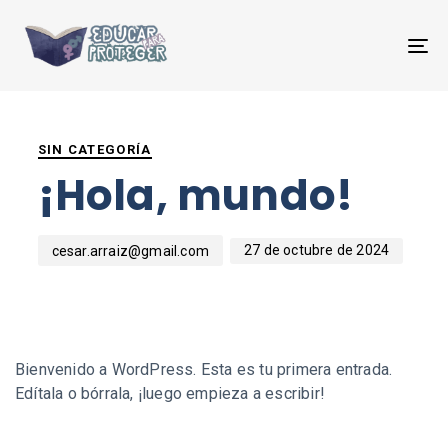
T
NA
PUBLISHED
Author
Published
IN:
on:
SIN CATEGORÍA
¡Hola, mundo!
27 de octubre de 2024
cesar.arraiz@gmail.com
Bienvenido a WordPress. Esta es tu primera entrada.
Edítala o bórrala, ¡luego empieza a escribir!